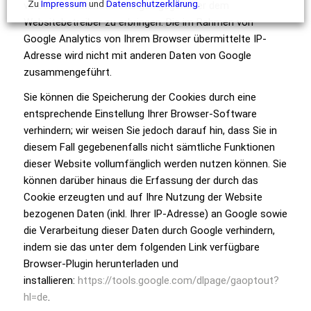
Zu
Impressum
und
Datenschutzerklärung.
verbundene Dienstleistungen gegenüber dem
Websitebetreiber zu erbringen. Die im Rahmen von
Google Analytics von Ihrem Browser übermittelte IP-
Adresse wird nicht mit anderen Daten von Google
zusammengeführt.
Sie können die Speicherung der Cookies durch eine
entsprechende Einstellung Ihrer Browser-Software
verhindern; wir weisen Sie jedoch darauf hin, dass Sie in
diesem Fall gegebenenfalls nicht sämtliche Funktionen
dieser Website vollumfänglich werden nutzen können. Sie
können darüber hinaus die Erfassung der durch das
Cookie erzeugten und auf Ihre Nutzung der Website
bezogenen Daten (inkl. Ihrer IP-Adresse) an Google sowie
die Verarbeitung dieser Daten durch Google verhindern,
indem sie das unter dem folgenden Link verfügbare
Browser-Plugin herunterladen und
installieren:
https://tools.google.com/dlpage/gaoptout?
hl=de
.