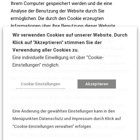
Ihrem Computer gespeichert werden und die eine
Analyse der Benutzung der Website durch Sie
ermöglichen. Die durch den Cookie erzeugten
Informationen über Ihre Benutzung dieser Website
werden in der Regel an einen Server von Google in den
Wir verwenden Cookies auf unserer Website. Durch
USA übertragen und dort gespeichert. Im Falle der
Klick auf "Akzeptieren" stimmen Sie der
Aktivierung der IP-Anonymisierung auf dieser Webseite
Verwendung aller Cookies zu.
wird Ihre IP-Adresse von Google jedoch innerhalb von
Eine individuelle Einwilligung ist über "Cookie-
Mitgliedstaaten der Europäischen Union oder in anderen
Einstellungen" möglich.
Vertragsstaaten des Abkommens über den Europäischen
Wirtschaftsraum zuvor gekürzt.
Cookie-Einstellungen
Akzeptieren
Nur in Ausnahmefällen wird die volle IP-Adresse an einen
Server von Google in den USA übertragen und dort
gekürzt. Im Auftrag des Betreibers dieser Website wird
Eine Änderung der gewählten Einstellungen kann in den
Google diese Informationen benutzen, um Ihre Nutzung
Menüpunkten Datenschutz und Impressum durch Klick auf
der Website auszuwerten, um Reports über die
"Cookie-Einstellungen verwalten" erfolgen.
Websiteaktivitäten zusammenzustellen und um weitere
mit der Websitenutzung und der Internetnutzung