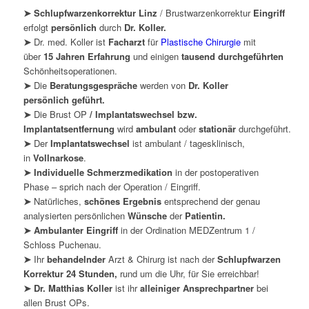
➤ Schlupfwarzenkorrektur Linz
/ Brustwarzenkorrektur
Eingriff
erfolgt
persönlich
durch
Dr. Koller.
➤
Dr. med. Koller ist
Facharzt
für
Plastische Chirurgie
mit
über
15 Jahren Erfahrung
und einigen
tausend durchgeführten
Schönheitsoperationen.
➤
Die
Beratungsgespräche
werden von
Dr. Koller
persönlich geführt.
➤
Die Brust OP
/ Implantatswechsel bzw.
Implantatsentfernung
wird
ambulant
oder
stationär
durchgeführt.
➤
Der
Implantatswechsel
ist ambulant / tagesklinisch,
in
Vollnarkose
.
➤ Individuelle Schmerzmedikation
in der postoperativen
Phase – sprich nach der Operation / Eingriff.
➤
Natürliches,
schönes Ergebnis
entsprechend der genau
analysierten persönlichen
Wünsche
der
Patientin.
➤ Ambulanter Eingriff
in der Ordination MEDZentrum 1 /
Schloss Puchenau.
➤
Ihr
behandelnder
Arzt & Chirurg ist nach der
Schlupfwarzen
Korrektur 24 Stunden,
rund um die Uhr, für Sie erreichbar!
➤ Dr. Matthias Koller
ist ihr
alleiniger Ansprechpartner
bei
allen Brust OPs.