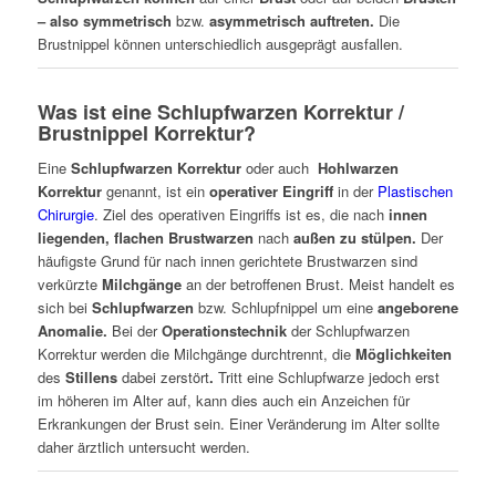
– also symmetrisch
bzw.
asymmetrisch auftreten.
Die
Brustnippel können unterschiedlich ausgeprägt ausfallen.
Was ist eine Schlupfwarzen Korrektur /
Brustnippel Korrektur?
Eine
Schlupfwarzen Korrektur
oder auch
Hohlwarzen
Korrektur
genannt, ist ein
operativer Eingriff
in der
Plastischen
Chirurgie
. Ziel des operativen Eingriffs ist es, die nach
innen
liegenden, flachen Brustwarzen
nach
außen zu stülpen.
Der
häufigste Grund für nach innen gerichtete Brustwarzen sind
verkürzte
Milchgänge
an der betroffenen Brust. Meist handelt es
sich bei
Schlupfwarzen
bzw. Schlupfnippel um eine
angeborene
Anomalie.
Bei der
Operationstechnik
der Schlupfwarzen
Korrektur werden die Milchgänge durchtrennt, die
Möglichkeiten
des
Stillens
dabei zerstört
.
Tritt eine Schlupfwarze jedoch erst
im höheren im Alter auf, kann dies auch ein Anzeichen für
Erkrankungen der Brust sein. Einer Veränderung im Alter sollte
daher ärztlich untersucht werden.