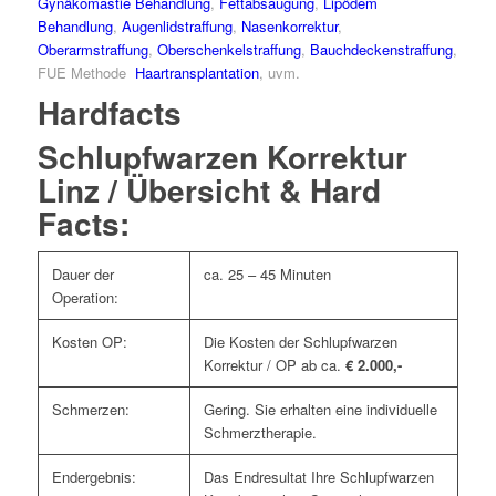
Gynäkomastie Behandlung
,
Fettabsaugung
,
Lipödem
Behandlung
,
Augenlidstraffung
,
Nasenkorrektur
,
Oberarmstraffung
,
Oberschenkelstraffung
,
Bauchdeckenstraffung
,
FUE Methode
Haartransplantation
, uvm.
Hardfacts
Schlupfwarzen Korrektur
Linz / Übersicht & Hard
Facts:
Dauer der
ca. 25 – 45 Minuten
Operation:
Kosten OP:
Die Kosten der Schlupfwarzen
Korrektur / OP ab ca.
€ 2.000,-
Schmerzen:
Gering. Sie erhalten eine individuelle
Schmerztherapie.
Endergebnis:
Das Endresultat Ihre Schlupfwarzen