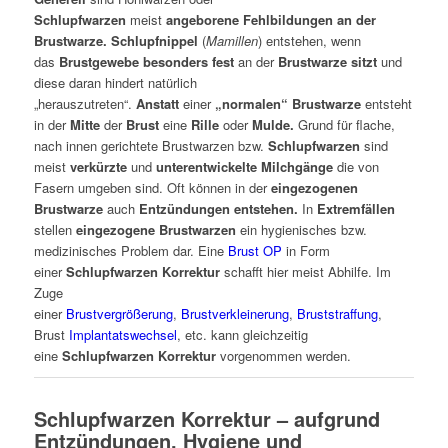
Schlupfwarzen
meist
angeborene Fehlbildungen an der
Brustwarze. Schlupfnippel
(
Mamillen
) entstehen, wenn
das
Brustgewebe besonders fest
an der
Brustwarze sitzt
und
diese daran hindert natürlich
„herauszutreten“.
Anstatt
einer
„normalen“ Brustwarze
entsteht
in der
Mitte
der
Brust
eine
Rille
oder
Mulde.
Grund für flache,
nach innen gerichtete Brustwarzen bzw.
Schlupfwarzen
sind
meist
verkürzte
und
unterentwickelte Milchgänge
die von
Fasern umgeben sind. Oft können in der
eingezogenen
Brustwarze
auch
Entzündungen entstehen.
In
Extremfällen
stellen
eingezogene Brustwarzen
ein hygienisches bzw.
medizinisches Problem dar. Eine
Brust OP
in Form
einer
Schlupfwarzen Korrektur
schafft hier meist Abhilfe. Im
Zuge
einer
Brustvergrößerung
,
Brustverkleinerung
,
Bruststraffung
,
Brust
Implantatswechsel
, etc. kann gleichzeitig
eine
Schlupfwarzen Korrektur
vorgenommen werden.
Schlupfwarzen Korrektur – aufgrund
Entzündungen, Hygiene und