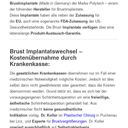
Brustimplantate
(
Made in Germany
) der Marke Polytech – einem
der führenden
Hersteller
für Brustimplantate.
Diese
Implantate
haben alle neben der
Zulassung
für
die
EU,
auch eine sogenannte
FDA-Zulassung
der US-
Gesundheitsbehörde. Die Brust
Implantate verfügen
über eine
lebenslange
Produkt-Austausch-Garantie.
Brust Implantatswechsel –
Kostenübernahme durch
Krankenkasse:
Die
gesetzlichen Krankenkassen
übernehmen nur im Fall einer
medizinischen Notwendigkeit mögliche Kosten. Jedoch ist dies
selbst dann nicht gewährleistet oder garantiert, dass die Kosten
übernommen werden. Grund dafür ist, dass es sich bei der
vorausgegangenen Schönheitsoperation um eine
freiwillige,
ästhetische
Schönheitsoperation gehandelt hat. Aus
medizinischer Sicht
keine gesundheitliche
Indikation
vorlag.
Dr. Koller
ist
Plastischer Chirurg
in Puchenau
bei Linz, und
Experte
für
Brustvergrößerungen
. Dr. Koller
operiert ausschließlich
auf
Selbstzahlerbasis.