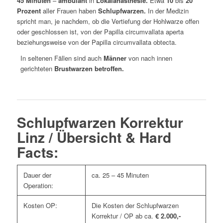
45
Minuten
–
ambulant
in
Lokalanästhesie.
Etwa
10
bis
20
Prozent
aller Frauen haben
Schlupfwarzen.
In der Medizin
spricht man, je nachdem, ob die Vertiefung der Hohlwarze offen
oder geschlossen ist, von der Papilla circumvallata aperta
beziehungsweise von der Papilla circumvallata obtecta.
In seltenen Fällen sind auch
Männer
von nach innen
gerichteten
Brustwarzen betroffen.
Schlupfwarzen Korrektur
Linz / Übersicht & Hard
Facts:
Dauer der
ca. 25 – 45 Minuten
Operation:
Kosten OP:
Die Kosten der Schlupfwarzen
Korrektur / OP ab ca.
€ 2.000,-