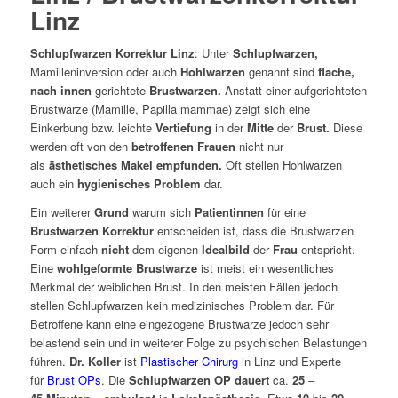
Linz
Schlupfwarzen Korrektur Linz
: Unter
Schlupfwarzen,
Mamilleninversion oder auch
Hohlwarzen
genannt sind
flache,
nach innen
gerichtete
Brustwarzen.
Anstatt einer aufgerichteten
Brustwarze (Mamille, Papilla mammae) zeigt sich eine
Einkerbung bzw. leichte
Vertiefung
in der
Mitte
der
Brust.
Diese
werden oft von den
betroffenen Frauen
nicht nur
als
ästhetisches Makel empfunden.
Oft stellen Hohlwarzen
auch ein
hygienisches Problem
dar.
Ein weiterer
Grund
warum sich
Patientinnen
für eine
Brustwarzen Korrektur
entscheiden ist, dass die Brustwarzen
Form einfach
nicht
dem eigenen
Idealbild
der
Frau
entspricht.
Eine
wohlgeformte Brustwarze
ist meist ein wesentliches
Merkmal der weiblichen Brust. In den meisten Fällen jedoch
stellen Schlupfwarzen kein medizinisches Problem dar. Für
Betroffene kann eine eingezogene Brustwarze jedoch sehr
belastend sein und in weiterer Folge zu psychischen Belastungen
führen.
Dr. Koller
ist
Plastischer Chirurg
in Linz und Experte
für
Brust OPs
. Die
Schlupfwarzen OP dauert
ca.
25
–