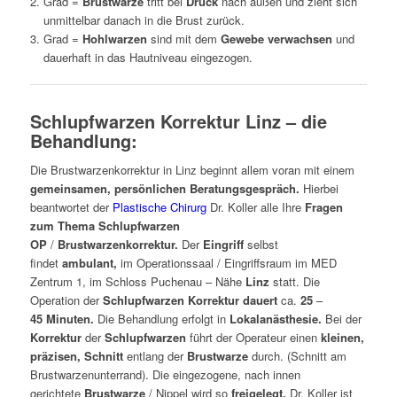
Grad =
Brustwarze
tritt bei
Druck
nach außen und zieht sich
unmittelbar danach in die Brust zurück.
Grad =
Hohlwarzen
sind mit dem
Gewebe verwachsen
und
dauerhaft in das Hautniveau eingezogen.
Schlupfwarzen Korrektur Linz – die
Behandlung:
Die Brustwarzenkorrektur in Linz beginnt allem voran mit einem
gemeinsamen, persönlichen Beratungsgespräch.
Hierbei
beantwortet der
Plastische Chirurg
Dr. Koller alle Ihre
Fragen
zum Thema Schlupfwarzen
OP
/
Brustwarzenkorrektur.
Der
Eingriff
selbst
findet
ambulant,
im Operationssaal / Eingriffsraum im MED
Zentrum 1, im Schloss Puchenau – Nähe
Linz
statt. Die
Operation der
Schlupfwarzen Korrektur
dauert
ca.
25
–
45
Minuten.
Die Behandlung erfolgt in
Lokalanästhesie.
Bei der
Korrektur
der
Schlupfwarzen
führt der Operateur einen
kleinen,
präzisen, Schnitt
entlang der
Brustwarze
durch. (Schnitt am
Brustwarzenunterrand). Die eingezogene, nach innen
gerichtete
Brustwarze
/ Nippel wird so
freigelegt.
Dr. Koller ist