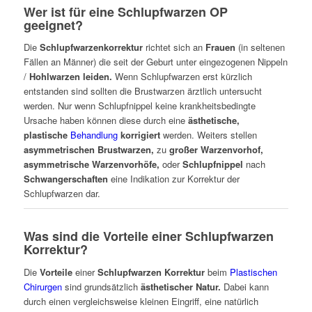
Wer ist für eine Schlupfwarzen OP
geeignet?
Die
Schlupfwarzenkorrektur
richtet sich an
Frauen
(in seltenen
Fällen an Männer) die seit der Geburt unter eingezogenen Nippeln
/
Hohlwarzen leiden.
Wenn Schlupfwarzen erst kürzlich
entstanden sind sollten die Brustwarzen ärztlich untersucht
werden. Nur wenn Schlupfnippel keine krankheitsbedingte
Ursache haben können diese durch eine
ästhetische,
plastische
Behandlung
korrigiert
werden. Weiters stellen
asymmetrischen Brustwarzen,
zu
großer Warzenvorhof,
asymmetrische Warzenvorhöfe,
oder
Schlupfnippel
nach
Schwangerschaften
eine Indikation zur Korrektur der
Schlupfwarzen dar.
Was sind die Vorteile einer Schlupfwarzen
Korrektur?
Die
Vorteile
einer
Schlupfwarzen Korrektur
beim
Plastischen
Chirurgen
sind grundsätzlich
ästhetischer Natur.
Dabei kann
durch einen vergleichsweise kleinen Eingriff, eine natürlich