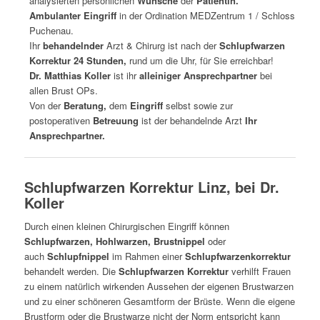
analysierten persönlichen
Wünsche
der
Patientin.
Ambulanter Eingriff
in der Ordination MEDZentrum 1 / Schloss
Puchenau.
Ihr
behandelnder
Arzt & Chirurg ist nach der
Schlupfwarzen
Korrektur 24 Stunden,
rund um die Uhr, für Sie erreichbar!
Dr. Matthias Koller
ist ihr
alleiniger Ansprechpartner
bei
allen Brust OPs.
Von der
Beratung,
dem
Eingriff
selbst sowie zur
postoperativen
Betreuung
ist der behandelnde Arzt
Ihr
Ansprechpartner.
Schlupfwarzen Korrektur Linz, bei Dr.
Koller
Durch einen kleinen Chirurgischen Eingriff können
Schlupfwarzen, Hohlwarzen, Brustnippel
oder
auch
Schlupfnippel
im Rahmen einer
Schlupfwarzenkorrektur
behandelt werden. Die
Schlupfwarzen Korrektur
verhilft Frauen
zu einem natürlich wirkenden Aussehen der eigenen Brustwarzen
und zu einer schöneren Gesamtform der Brüste. Wenn die eigene
Brustform oder die Brustwarze nicht der Norm entspricht kann