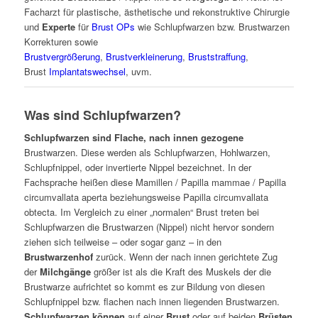
Facharzt für plastische, ästhetische und rekonstruktive Chirurgie
und
Experte
für
Brust OPs
wie Schlupfwarzen bzw. Brustwarzen
Korrekturen sowie
Brustvergrößerung
,
Brustverkleinerung
,
Bruststraffung
,
Brust
Implantatswechsel
, uvm.
Was sind Schlupfwarzen?
Schlupfwarzen sind Flache, nach innen gezogene
Brustwarzen. Diese werden als Schlupfwarzen, Hohlwarzen,
Schlupfnippel, oder invertierte Nippel bezeichnet. In der
Fachsprache heißen diese Mamillen / Papilla mammae / Papilla
circumvallata aperta beziehungsweise Papilla circumvallata
obtecta. Im Vergleich zu einer „normalen“ Brust treten bei
Schlupfwarzen die Brustwarzen (Nippel) nicht hervor sondern
ziehen sich teilweise – oder sogar ganz – in den
Brustwarzenhof
zurück. Wenn der nach innen gerichtete Zug
der
Milchgänge
größer ist als die Kraft des Muskels der die
Brustwarze aufrichtet so kommt es zur Bildung von diesen
Schlupfnippel bzw. flachen nach innen liegenden Brustwarzen.
Schlupfwarzen können
auf einer
Brust
oder auf beiden
Brüsten