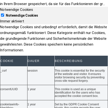
in Ihrem Browser gespeichert, da sie für das Funktionieren der gr
...
Notwendige Cookies
Notwendige Cookies
Immer aktiviert
Notwendige Cookies sind unbedingt erforderlich, damit die Website
ordnungsgemäß funktioniert. Diese Kategorie enthält nur Cookies,
die grundlegende Funktionen und Sicherheitsmerkmale der Website
gewährleisten. Diese Cookies speichern keine persönlichen
Informationen.
COOKIE
DAUER
BESCHREIBUNG
_csrf
session
This cookie is essential for the security
of the website and visitor. It ensures
visitor browsing security by preventing
cross-site request forgery.
consentUUID
1 year
This cookie is used as a unique
identification for the users who has
accepted the cookie consent box.
cookielawinfo-
1 year
Set by the GDPR Cookie Consent
checkbox-
plugin, this cookie records the user