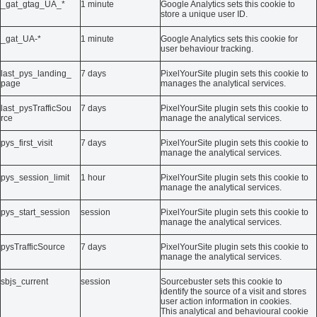
_gat_gtag_UA_*
1 minute
Google Analytics sets this cookie to
store a unique user ID.
_gat_UA-*
1 minute
Google Analytics sets this cookie for
user behaviour tracking.
last_pys_landing_
7 days
PixelYourSite plugin sets this cookie to
page
manages the analytical services.
last_pysTrafficSou
7 days
PixelYourSite plugin sets this cookie to
rce
manage the analytical services.
pys_first_visit
7 days
PixelYourSite plugin sets this cookie to
manage the analytical services.
pys_session_limit
1 hour
PixelYourSite plugin sets this cookie to
manage the analytical services.
pys_start_session
session
PixelYourSite plugin sets this cookie to
manage the analytical services.
pysTrafficSource
7 days
PixelYourSite plugin sets this cookie to
manage the analytical services.
sbjs_current
session
Sourcebuster sets this cookie to
identify the source of a visit and stores
user action information in cookies.
This analytical and behavioural cookie