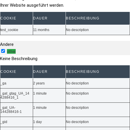
Ihrer Website ausgeführt werden.
COOKIE
DAUER
BESCHREIBUNG
test_cookie
11 months
No description
Andere
other
Keine Beschreibung
COOKIE
DAUER
BESCHREIBUNG
_ga
2 years
No description
_gat_gtag_UA_14
1 minute
No description
4288416_1
_gat_UA-
1 minute
No description
144288416-1
_gid
1 day
No description