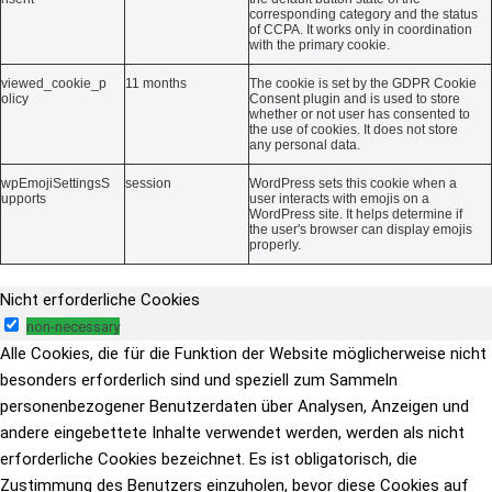
corresponding category and the status
of CCPA. It works only in coordination
with the primary cookie.
viewed_cookie_p
11 months
The cookie is set by the GDPR Cookie
olicy
Consent plugin and is used to store
whether or not user has consented to
the use of cookies. It does not store
any personal data.
wpEmojiSettingsS
session
WordPress sets this cookie when a
upports
user interacts with emojis on a
WordPress site. It helps determine if
the user's browser can display emojis
properly.
Nicht erforderliche Cookies
non-necessary
Alle Cookies, die für die Funktion der Website möglicherweise nicht
besonders erforderlich sind und speziell zum Sammeln
personenbezogener Benutzerdaten über Analysen, Anzeigen und
andere eingebettete Inhalte verwendet werden, werden als nicht
erforderliche Cookies bezeichnet. Es ist obligatorisch, die
Zustimmung des Benutzers einzuholen, bevor diese Cookies auf