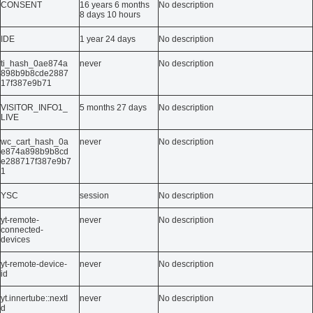
CONSENT
16 years 6 months
No description
8 days 10 hours
IDE
1 year 24 days
No description
ti_hash_0ae874a
never
No description
898b9b8cde2887
17f387e9b71
VISITOR_INFO1_
5 months 27 days
No description
LIVE
wc_cart_hash_0a
never
No description
e874a898b9b8cd
e288717f387e9b7
1
YSC
session
No description
yt-remote-
never
No description
connected-
devices
yt-remote-device-
never
No description
id
yt.innertube::nextI
never
No description
d