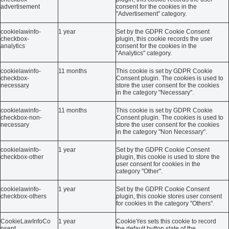
advertisement
consent for the cookies in the
"Advertisement" category.
cookielawinfo-
1 year
Set by the GDPR Cookie Consent
checkbox-
plugin, this cookie records the user
analytics
consent for the cookies in the
"Analytics" category.
cookielawinfo-
11 months
This cookie is set by GDPR Cookie
checkbox-
Consent plugin. The cookies is used to
necessary
store the user consent for the cookies
in the category "Necessary".
cookielawinfo-
11 months
This cookie is set by GDPR Cookie
checkbox-non-
Consent plugin. The cookies is used to
necessary
store the user consent for the cookies
in the category "Non Necessary".
cookielawinfo-
1 year
Set by the GDPR Cookie Consent
checkbox-other
plugin, this cookie is used to store the
user consent for cookies in the
category "Other".
cookielawinfo-
1 year
Set by the GDPR Cookie Consent
checkbox-others
plugin, this cookie stores user consent
for cookies in the category "Others".
CookieLawInfoCo
1 year
CookieYes sets this cookie to record
nsent
the default button state of the