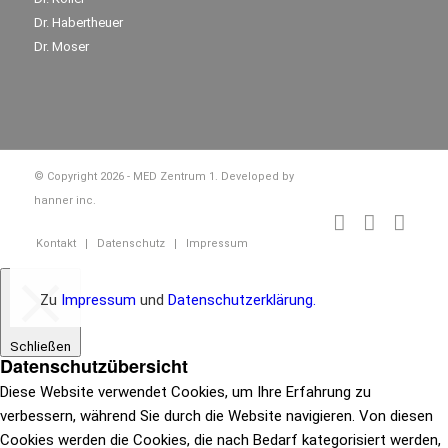
Durch Klick auf "Akzeptieren" stimmen Sie der
Dr. Habertheuer
Verwendung aller Cookies zu.
Dr. Moser
Eine individuelle Einwilligung ist über "Cookie-
Einstellungen" möglich.
Cookie-Einstellungen
Akzeptieren
© Copyright 2026 - MED Zentrum 1. Developed by
hanner inc.
Eine Änderung der gewählten Einstellungen kann in den
Menüpunkten Datenschutz und Impressum durch Klick
Kontakt
Datenschutz
Impressum
auf "Cookie-Einstellungen verwalten" erfolgen.
Zu
Impressum
und
Datenschutzerklärung.
Schließen
Datenschutzübersicht
Diese Website verwendet Cookies, um Ihre Erfahrung zu
verbessern, während Sie durch die Website navigieren. Von diesen
Cookies werden die Cookies, die nach Bedarf kategorisiert werden,