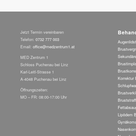
Behan
Jetzt Termin vereinbaren
Telefon:
0732 777 003
Augenlidst
Email:
office@medzentrum1.at
Brustverg
Sekundäre
MED Zentrum 1
Brustimpl
Schloss Puchenau bei Linz
Brustkorre
Karl-Leitl-Strasse 1
Korrektur
A-4048 Puchenau bei Linz
Schlupfwa
Öffnungszeiten:
Brustverkl
MO – FR: 08:00-17:00 Uhr
Bruststraf
Fettabsau
Lipödem 
Gynäkoma
Nasenkorr