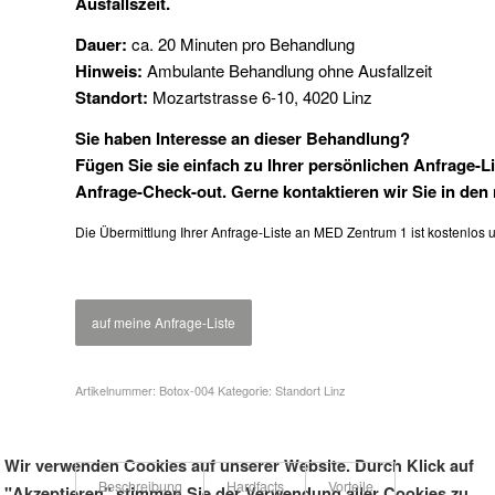
Ausfallszeit.
Dauer:
ca. 20 Minuten pro Behandlung
Hinweis:
Ambulante Behandlung ohne Ausfallzeit
Standort:
Mozartstrasse 6-10, 4020 Linz
Sie haben Interesse an dieser Behandlung?
Fügen Sie sie einfach zu Ihrer persönlichen Anfrage-L
Anfrage-Check-out. Gerne kontaktieren wir Sie in den 
Die Übermittlung Ihrer Anfrage-Liste an MED Zentrum 1 ist kostenlos 
auf meine Anfrage-Liste
Artikelnummer:
Botox-004
Kategorie:
Standort Linz
Wir verwenden Cookies auf unserer Website. Durch Klick auf
Beschreibung
Hardfacts
Vorteile
"Akzeptieren" stimmen Sie der Verwendung aller Cookies zu.