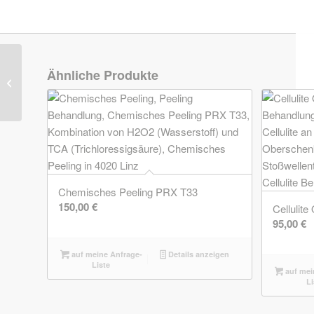
Ähnliche Produkte
Halsstraffung
Microneedling Linz
Chemisches Peeling PRX T33
150,00
€
Cellulit
95,00
€
auf meine Anfrage-
Details anzeigen
Liste
auf mei
Li