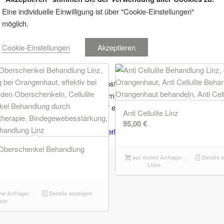
Eine individuelle Einwilligung ist über "Cookie-Einstellungen"
möglich.
Cookie-Einstellungen
Akzeptieren
Eine Änderung der gewählten Einstellungen kann in den
Menüpunkten Datenschutz und Impressum durch Klick auf
"Cookie-Einstellungen verwalten" erfolgen.
Anti Cellulite Linz
95,00
€
Zu
Impressum
und
Datenschutzerklärung.
e Oberschenkel Behandlung
auf meine Anfrage-
Details 
Liste
ne Anfrage-
Details anzeigen
ste