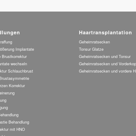
dlungen
Haartransplantation
raffung
Geheimratsecken
rößerung Implantate
Tonsur Glatze
 Brustkorrektur
Geheimratsecken und Tonsur
antate wechseln
Geheimratsecken und Vorderkop
ktur Schlauchbrust
Geheimratsecken und vordere Ha
 Brustasymmetrie
rzen Korrektur
einerung
fung
gung
Behandlung
stie Behandlung
ektur mit HNO