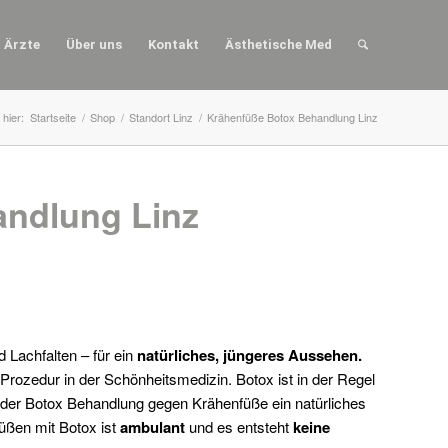
Ärzte
Über uns
Kontakt
Ästhetische Med
 hier:
Startseite
/
Shop
/
Standort Linz
/
Krähenfüße Botox Behandlung Linz
andlung Linz
 Lachfalten – für ein
natürliches, jüngeres Aussehen.
 Prozedur in der Schönheitsmedizin. Botox ist in der Regel
 der Botox Behandlung gegen Krähenfüße ein natürliches
üßen mit Botox ist
ambulant
und es entsteht
keine