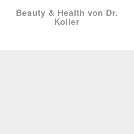
Beauty & Health von Dr.
Koller
Plastisch-Ästhetisch Chirurgie
Schonende Operationsmethoden durch „Natürliche
Plastische Chirurgie“. Dr. Koller ist Spezialist und Facharzt
für plastische, ästhetische und rekonstruktive Chirurgie
in Linz.