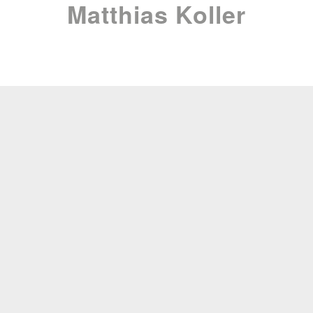
Matthias Koller
Dr. med. univ. Matthias
Koller
Facharzt für plastische, ästhetische und
rekonstruktive Chirurgie
Dr. med. univ. Matthias Koller hat als
Experte
für
Brustoperationen wie
Brustvergrößerungen
,
Brustverkleinerungen
,
Bruststraffungen
,
Brustkorrekturen, Implantatswechsel, uvm. bereits