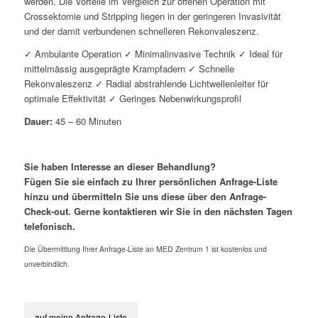
werden. Die Vorteile im Vergleich zur offenen Operation mit
Crossektomie und Stripping liegen in der geringeren Invasivität
und der damit verbundenen schnelleren Rekonvaleszenz.
✓ Ambulante Operation ✓ Minimalinvasive Technik ✓ Ideal für
mittelmässig ausgeprägte Krampfadern ✓ Schnelle
Rekonvaleszenz ✓ Radial abstrahlende Lichtwellenleiter für
optimale Effektivität ✓ Geringes Nebenwirkungsprofil
Dauer:
45 – 60 Minuten
Sie haben Interesse an dieser Behandlung?
Fügen Sie sie einfach zu Ihrer persönlichen Anfrage-Liste
hinzu und übermitteln Sie uns diese über den Anfrage-
Check-out. Gerne kontaktieren wir Sie in den nächsten Tagen
telefonisch.
Die Übermittlung Ihrer Anfrage-Liste an MED Zentrum 1 ist kostenlos und
unverbindlich.
auf meine Anfrage-Liste