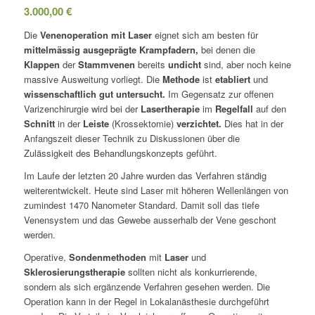
3.000,00
€
Die
Venenoperation mit Laser
eignet sich am besten für
mittelmässig ausgeprägte Krampfadern,
bei denen die
Klappen
der
Stammvenen
bereits
undicht
sind, aber noch keine
massive Ausweitung vorliegt. Die
Methode
ist
etabliert
und
wissenschaftlich gut untersucht.
Im Gegensatz zur offenen
Varizenchirurgie wird bei der
Lasertherapie
im
Regelfall
auf den
Schnitt
in der
Leiste
(Krossektomie)
verzichtet.
Dies hat in der
Anfangszeit dieser Technik zu Diskussionen über die
Zulässigkeit des Behandlungskonzepts geführt.
Im Laufe der letzten 20 Jahre wurden das Verfahren ständig
weiterentwickelt. Heute sind Laser mit höheren Wellenlängen von
zumindest 1470 Nanometer Standard. Damit soll das tiefe
Venensystem und das Gewebe ausserhalb der Vene geschont
werden.
Operative,
Sondenmethoden
mit
Laser
und
Sklerosierungstherapie
sollten nicht als konkurrierende,
sondern als sich ergänzende Verfahren gesehen werden. Die
Operation kann in der Regel in Lokalanästhesie durchgeführt