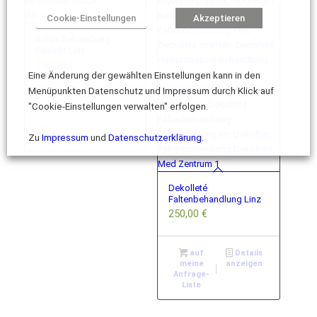
Cookie-Einstellungen
Akzeptieren
Botox Behandlung
Gesicht Linz
350,00
€
Eine Änderung der gewählten Einstellungen kann in den
Menüpunkten Datenschutz und Impressum durch Klick auf
auf
Details
"Cookie-Einstellungen verwalten" erfolgen.
meine
anzeigen
Anfrage-
Liste
Zu
Impressum
und
Datenschutzerklärung.
Dekolleté
Faltenbehandlung Linz
250,00
€
auf
Details
meine
anzeigen
Anfrage-
Liste