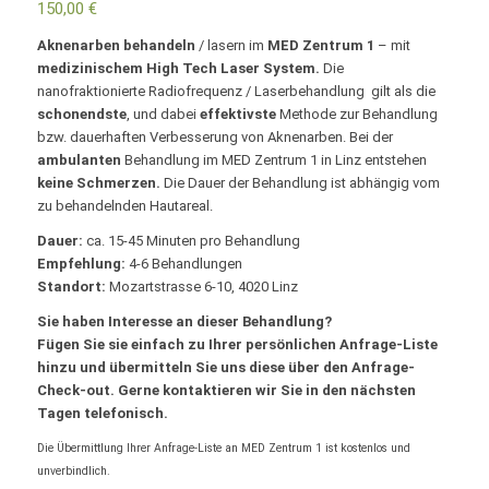
150,00
€
Aknenarben behandeln
/ lasern im
MED Zentrum 1
– mit
medizinischem High Tech Laser System.
Die
nanofraktionierte Radiofrequenz / Laserbehandlung gilt als die
schonendste
, und dabei
effektivste
Methode zur Behandlung
bzw. dauerhaften Verbesserung von Aknenarben. Bei der
ambulanten
Behandlung im MED Zentrum 1 in Linz entstehen
keine Schmerzen.
Die Dauer der Behandlung ist abhängig vom
zu behandelnden Hautareal.
Dauer:
ca. 15-45 Minuten pro Behandlung
Empfehlung:
4-6 Behandlungen
Standort:
Mozartstrasse 6-10, 4020 Linz
Sie haben Interesse an dieser Behandlung?
Fügen Sie sie einfach zu Ihrer persönlichen Anfrage-Liste
hinzu und übermitteln Sie uns diese über den Anfrage-
Check-out. Gerne kontaktieren wir Sie in den nächsten
Tagen telefonisch.
Die Übermittlung Ihrer Anfrage-Liste an MED Zentrum 1 ist kostenlos und
unverbindlich.