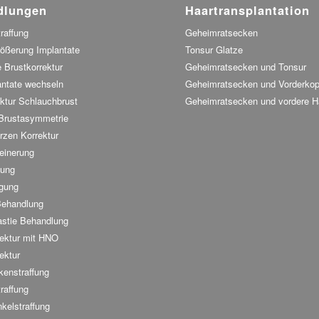
dlungen
Haartransplantation
raffung
Geheimratsecken
rößerung Implantate
Tonsur Glatze
 Brustkorrektur
Geheimratsecken und Tonsur
antate wechseln
Geheimratsecken und Vorderkop
ktur Schlauchbrust
Geheimratsecken und vordere Ha
 Brustasymmetrie
rzen Korrektur
einerung
fung
gung
Behandlung
stie Behandlung
ektur mit HNO
ektur
enstraffung
raffung
kelstraffung