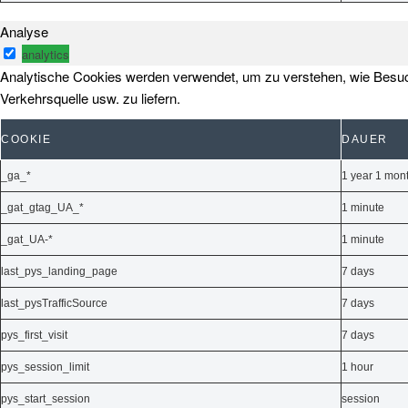
Analyse
analytics
Analytische Cookies werden verwendet, um zu verstehen, wie Besuch
Verkehrsquelle usw. zu liefern.
COOKIE
DAUER
_ga_*
1 year 1 mon
_gat_gtag_UA_*
1 minute
_gat_UA-*
1 minute
last_pys_landing_page
7 days
last_pysTrafficSource
7 days
pys_first_visit
7 days
pys_session_limit
1 hour
pys_start_session
session