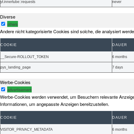
yt.innertube::requests
never
Diverse
others
Andere nicht kategorisierte Cookies sind solche, die analysiert werd
COOKIE
DAUER
__Secure-ROLLOUT_TOKEN
6 months
pys_landing_page
7 days
Werbe-Cookies
advertisement
Werbe-Cookies werden verwendet, um Besuchern relevante Anzeige
Informationen, um angepasste Anzeigen bereitzustellen.
COOKIE
DAUER
VISITOR_PRIVACY_METADATA
6 months