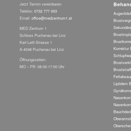
Behan
Jetzt Termin vereinbaren
Telefon:
0732 777 003
Augenlidst
Email:
office@medzentrum1.at
Brustverg
Sekundäre
MED Zentrum 1
Brustimpl
Schloss Puchenau bei Linz
Brustkorre
Karl-Leitl-Strasse 1
Korrektur
A-4048 Puchenau bei Linz
Schlupfwa
Öffnungszeiten:
Brustverkl
MO – FR: 08:00-17:00 Uhr
Bruststraf
Fettabsau
Lipödem 
Gynäkoma
Nasenkorr
Nasenkorr
Bauchdeck
Oberarmst
Oberschen