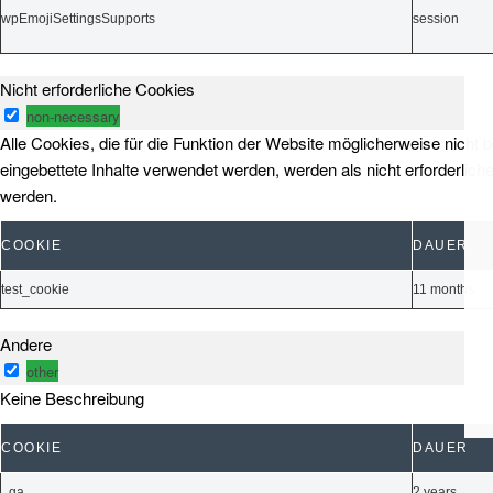
wpEmojiSettingsSupports
session
Nicht erforderliche Cookies
non-necessary
Alle Cookies, die für die Funktion der Website möglicherweise nic
eingebettete Inhalte verwendet werden, werden als nicht erforderlic
werden.
COOKIE
DAUER
test_cookie
11 months
Andere
other
Keine Beschreibung
COOKIE
DAUER
_ga
2 years