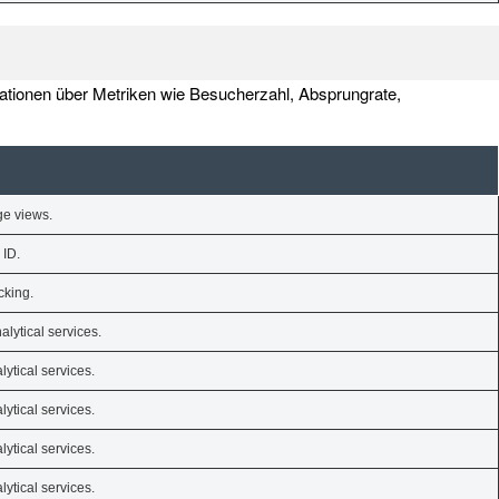
mationen über Metriken wie Besucherzahl, Absprungrate,
ge views.
 ID.
cking.
alytical services.
ytical services.
ytical services.
ytical services.
ytical services.