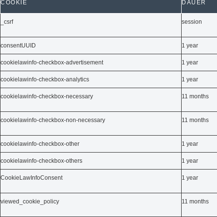
COOKIE
DAUER
_csrf
session
consentUUID
1 year
cookielawinfo-checkbox-advertisement
1 year
cookielawinfo-checkbox-analytics
1 year
cookielawinfo-checkbox-necessary
11 months
cookielawinfo-checkbox-non-necessary
11 months
cookielawinfo-checkbox-other
1 year
cookielawinfo-checkbox-others
1 year
CookieLawInfoConsent
1 year
viewed_cookie_policy
11 months