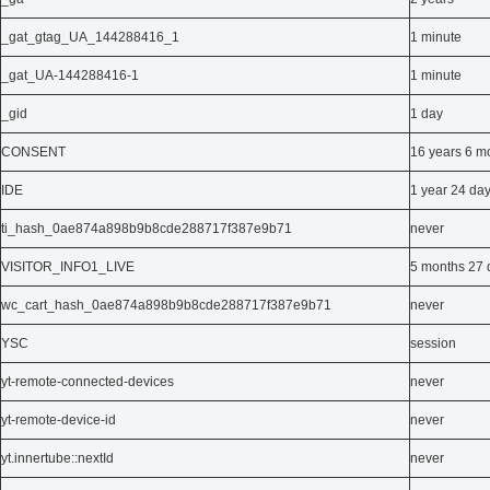
_gat_gtag_UA_144288416_1
1 minute
_gat_UA-144288416-1
1 minute
_gid
1 day
CONSENT
16 years 6 m
IDE
1 year 24 da
ti_hash_0ae874a898b9b8cde288717f387e9b71
never
VISITOR_INFO1_LIVE
5 months 27 
wc_cart_hash_0ae874a898b9b8cde288717f387e9b71
never
YSC
session
yt-remote-connected-devices
never
yt-remote-device-id
never
yt.innertube::nextId
never